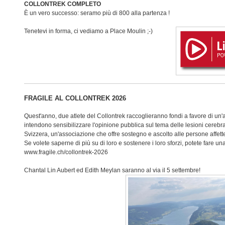
COLLONTREK COMPLETO
È un vero successo: seramo più di 800 alla partenza !
Tenetevi in forma, ci vediamo a Place Moulin ;-)
FRAGILE AL COLLONTREK 2026
Quest'anno, due atlete del Collontrek raccoglieranno fondi a favore di un
intendono sensibilizzare l'opinione pubblica sul tema delle lesioni cerebr
Svizzera, un'associazione che offre sostegno e ascolto alle persone affette 
Se volete saperne di più su di loro e sostenere i loro sforzi, potete fare u
www.fragile.ch/collontrek-2026
Chantal Lin Aubert ed Edith Meylan saranno al via il 5 settembre!