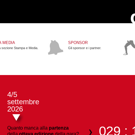
A MEDIA
SPONSOR
la sezione Stampa e Media.
Gli sponsor e i partner.
4/5
settembre
2026
029 : 
Quanto manca alla
partenza
della
ottava edizione
della gara?