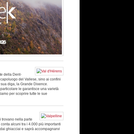
te della Dent-
 capoluogo del Vallese, sino ai confini
la sua diga, la Grande Dixence.
particolare le garantisce una varietà
iamo per scoprire tutte le sue
i trovano nella parte
e conta alcuni tra i 4.000 più importanti
ce dai ghiacciai e saprà accompagnarvi