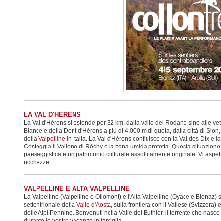
LA VAL D'HÉRENS
La Val d'Hérens si estende per 32 km, dalla valle del Rodano sino alle vet
Blance e della Dent d'Hérens a più di 4.000 m di quota, dalla città di Sion,
della
Valpelline
in Italia. La Val d'Hérens confluisce con la Val des Dix e 
Costeggia il Vallone di Réchy e la zona umida protetta. Questa situazione 
paesaggistica e un patrimonio culturale assolutamente originale. Vi aspett
ricchezze.
VALPELLINE E ALTA VALPELLINE
La Valpelline (Valpelline e Ollomont) e l'Alta Valpelline (Oyace e Bionaz) s
settentrionale della
Valle d'Aosta
, sulla frontiera con il Vallese (Svizzera) 
delle Alpi Pennine. Benvenuti nella Valle del Buthier, il torrente che nas
durante le vostre vacanze in famiglia.